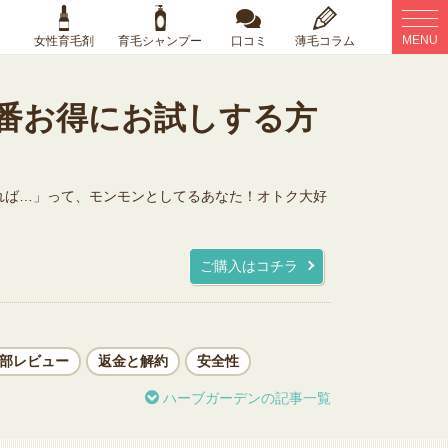
MENU
女性育毛剤
育毛シャンプー
口コミ
薄毛コラム
番お得にお試しする方
れば…」って、モンモンとしてるあなた！オトク大好
ご購入はコチラ
部レビュー
返金と解約
安全性
ハーブガーデンの記事一覧