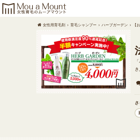
女性用育毛剤
›
育毛シャンプー
›
ハーブガーデン
›
【
「
き
さ