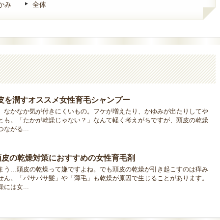
かみ
全体
皮を潤すオススメ女性育毛シャンプー
、なかなか気が付きにくいもの。フケが増えたり、かゆみが出たりしてや
とも。「たかが乾燥じゃない？」なんて軽く考えがちですが、頭皮の乾燥
ながる...
】頭皮の乾燥対策におすすめの女性育毛剤
まう…頭皮の乾燥って嫌ですよね。でも頭皮の乾燥が引き起こすのは痒み
せん。「パサパサ髪」や「薄毛」も乾燥が原因で生じることがあります。
には女...