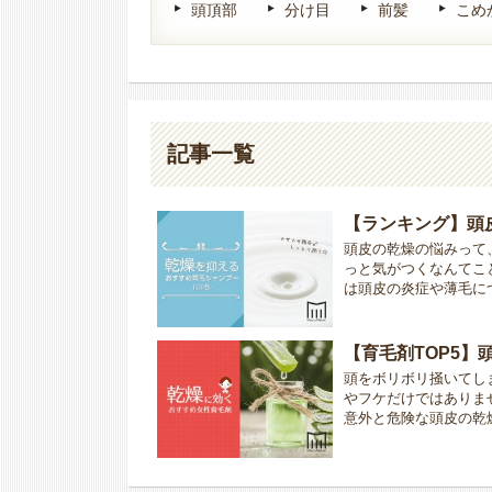
頭頂部
分け目
前髪
こめ
記事一覧
【ランキング】頭
頭皮の乾燥の悩みって
っと気がつくなんてこ
は頭皮の炎症や薄毛につ
【育毛剤TOP5
頭をボリボリ掻いてし
やフケだけではありま
意外と危険な頭皮の乾燥