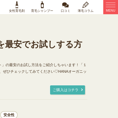
unt/single.php
on line
21
MENU
女性育毛剤
育毛シャンプー
口コミ
薄毛コラム
クを最安でお試しする方
ント」の最安のお試し方法をご紹介しちゃいます！「１
、ぜひチェックしてみてください♡HANAオーガニッ
ご購入はコチラ
安全性