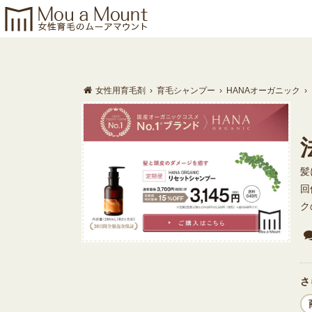
Warning
: Invalid argument supplied for foreach() in
/home/mouamount
女性用育毛剤
›
育毛シャンプー
›
HANAオーガニック
›
髪
回
ク
さ