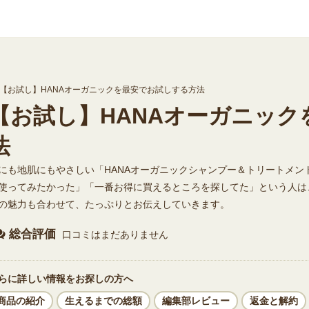
/mou-a-mount.com/public_html/wp/wp-content/themes/mou-a-mo
【お試し】HANAオーガニックを最安でお試しする方法
【お試し】HANAオーガニッ
法
にも地肌にもやさしい「HANAオーガニックシャンプー＆トリートメ
使ってみたかった」「一番お得に買えるところを探してた」という人は
の魅力も合わせて、たっぷりとお伝えしていきます。
総合評価
口コミはまだありません
らに詳しい情報をお探しの方へ
商品の紹介
生えるまでの総額
編集部レビュー
返金と解約